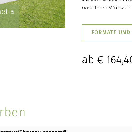
nach Ihren Wünschen
etia
FORMATE UND
ab
€
164,4
TERRASSEN
rben