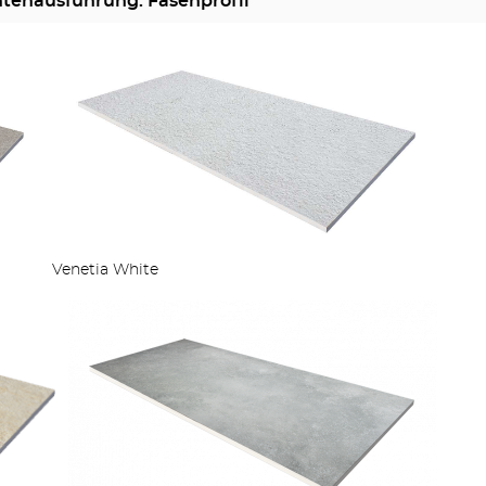
ntenausführung: Fasenprofil
STUFEN & POOL
ZÄUNE
Venetia White
OUTDOOR KÜCHE