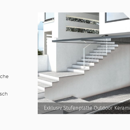
iche
isch
Exklusiv Stufenplatte Outdoor Keram