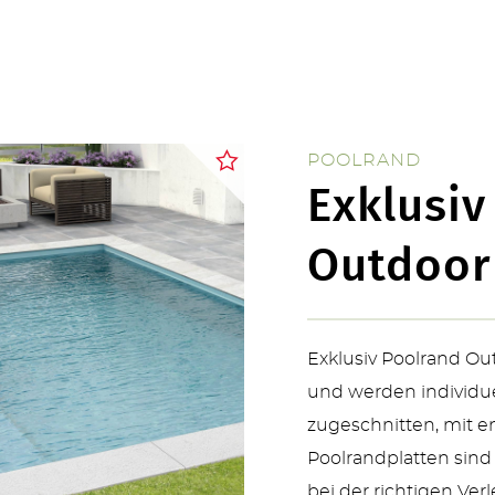
ÜBER UNS
POOLRAND
Exklusiv
Outdoor
KONTAKT
Exklusiv Poolrand O
und werden individue
zugeschnitten, mit e
SERVICE & NEUHEITEN
Poolrandplatten sind 
bei der richtigen Ve