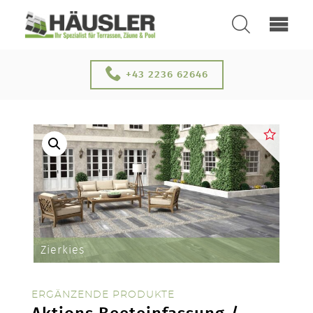
SUCHEN
ÜBER UNS
+43 2236 62646
KONTAKT
Zierkies
SERVICE & NEUHEITEN
ERGÄNZENDE PRODUKTE