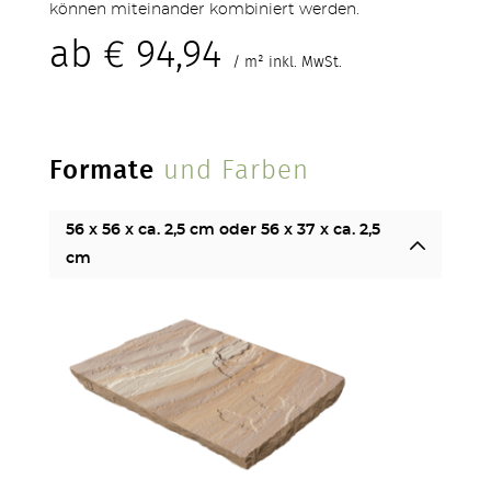
können miteinander kombiniert werden.
ab
€
94,94
STUFEN & POOL
/ m² inkl. MwSt.
Formate
und Farben
56 x 56 x ca. 2,5 cm oder 56 x 37 x ca. 2,5
ZÄUNE
cm
OUTDOOR KÜCHE