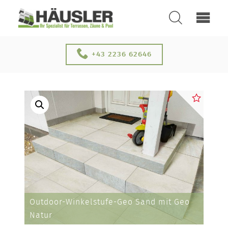
SUCHEN
ÜBER UNS
+43 2236 62646
KONTAKT
SERVICE & NEUHEITEN
Outdoor-Winkelstufe-Geo Sand mit Geo
Natur