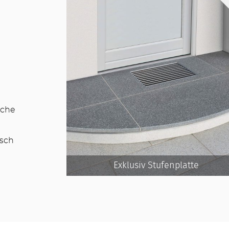
iche
isch
Exklusiv Stufenplatte