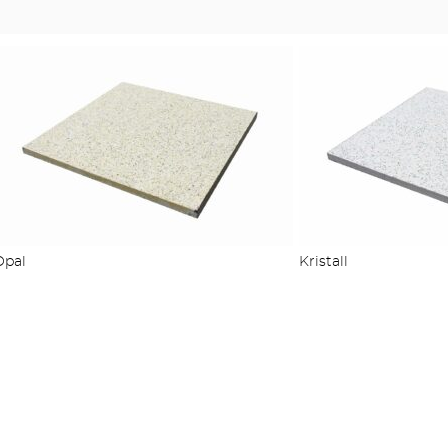
STUFEN & POOL
ZÄUNE
Opal
Kristall
OUTDOOR KÜCHE