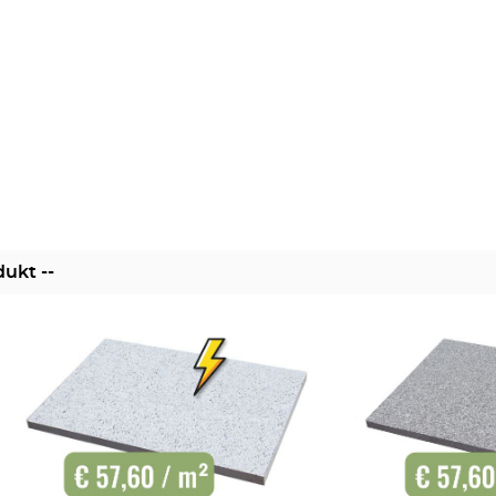
dukt --