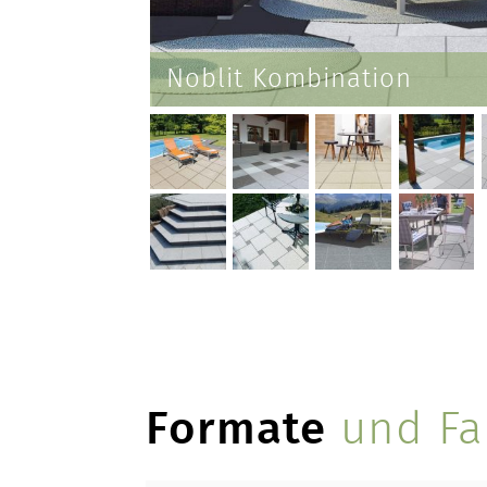
Noblit Kombination
Formate
und Fa