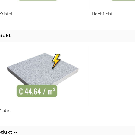
Kristall
Hochficht
dukt --
Platin
odukt --