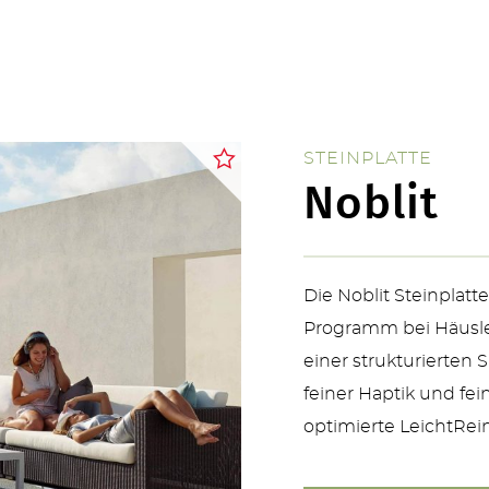
ÜBER UNS
STEINPLATTE
Noblit
KONTAKT
Die Noblit Steinplatte
Programm bei Häusler
einer strukturierten
feiner Haptik und fein
optimierte LeichtRei
SERVICE & NEUHEITEN