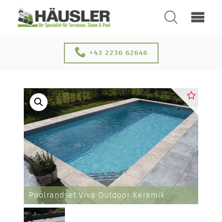
SUCHEN
+43 2236 62646
ÜBER UNS
Poolrandset Viva Outdoor Keramik