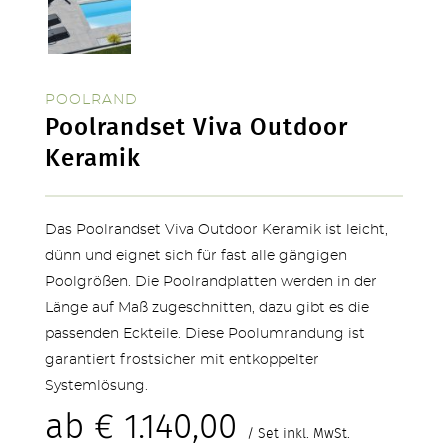
KONTAKT
POOLRAND
Poolrandset Viva Outdoor
Keramik
Das Poolrandset Viva Outdoor Keramik ist leicht,
dünn und eignet sich für fast alle gängigen
Poolgrößen. Die Poolrandplatten werden in der
SERVICE & NEUHEITEN
Länge auf Maß zugeschnitten, dazu gibt es die
passenden Eckteile. Diese Poolumrandung ist
garantiert frostsicher mit entkoppelter
Systemlösung.
ab
€
1.140,00
/ Set inkl. MwSt.