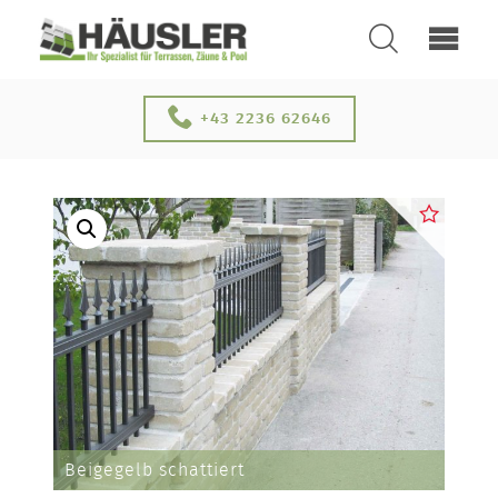
SUCHEN
ÜBER UNS
+43 2236 62646
KONTAKT
Beigegelb schattiert
SERVICE & NEUHEITEN