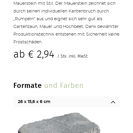
Mauerstein mit Stil. Der Mauerstein zeichnet sich
durch seinen individuellen Kantenbruch durch
„Rumpeln“ aus und eignet sich sehr gut als
Gartenzaun, Mauer und Hochbeet. Dank bewährter
STUFEN & POOL
Produktionstechnik entstehen mit Sicherheit keine
Frostschäden.
ab
€
2,94
/ Stk. inkl. MwSt.
ZÄUNE
Formate
und Farben
26 x 15,6 x 6 cm
OUTDOOR KÜCHE