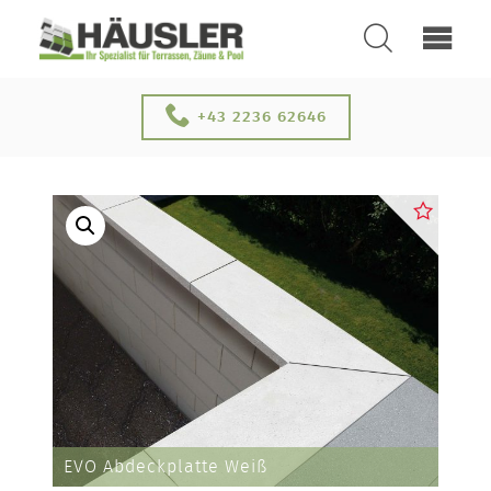
SUCHEN
ÜBER UNS
+43 2236 62646
KONTAKT
SERVICE & NEUHEITEN
EVO Abdeckplatte Weiß