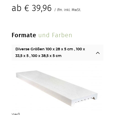
ab
€
39,96
/ lfm. inkl. MwSt.
Formate
und Farben
ZÄUNE
Diverse Größen 100 x 28 x 5 cm , 100 x
33,5 x 5 , 100 x 38,5 x 5 cm
OUTDOOR KÜCHE
Weiß