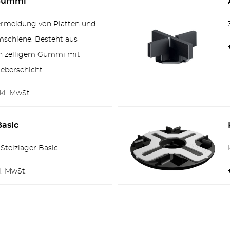
 Gummi
ZÄUNE
ermeidung von Platten und
schiene. Besteht aus
n zelligem Gummi mit
leberschicht.
kl. MwSt.
OUTDOOR KÜCHE
asic
Stelzlager Basic
MEHR PRODUKTE
l. MwSt.