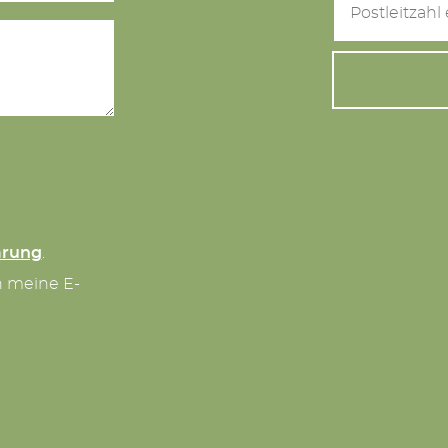
ärung
.
n meine E-