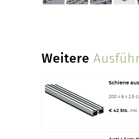
Weitere
Ausfüh
Schiene au
200 x 6 x 2,5 
€ 42 Stk.
inkl