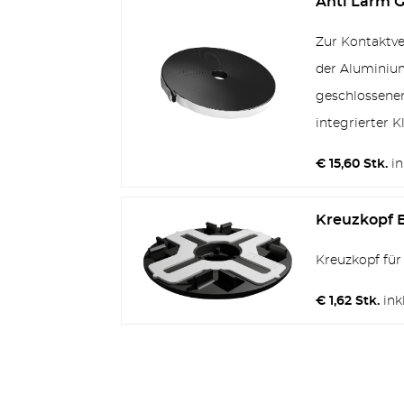
Anti Lärm
Zur Kontaktv
der Aluminium
geschlossene
integrierter K
€ 15,60 Stk.
in
Kreuzkopf B
Kreuzkopf für 
€ 1,62 Stk.
ink