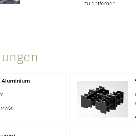
zu entfernen.
rungen
TERRASSEN
s Aluminium
cm
STUFEN & POOL
. MwSt.