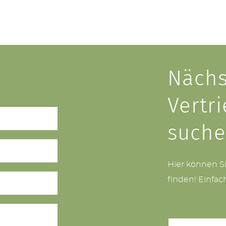
Nächs
Vertr
such
Hier können S
finden! Einfac