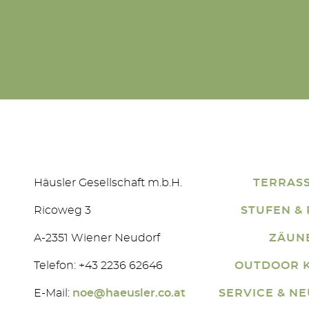
Häusler Gesellschaft m.b.H.
TERRAS
Ricoweg 3
STUFEN &
A-2351 Wiener Neudorf
ZÄUN
Telefon: +43 2236 62646
OUTDOOR 
E-Mail:
noe@haeusler.co.at
SERVICE & N