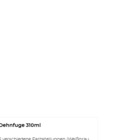
Dehnfuge 310ml
5 verschiedene Farbstellungen (Weißgrau,