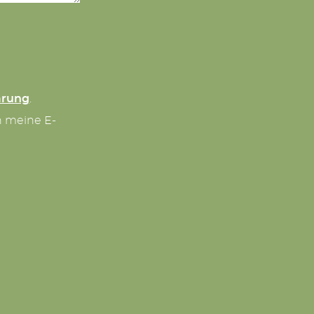
ärung
.
n meine E-