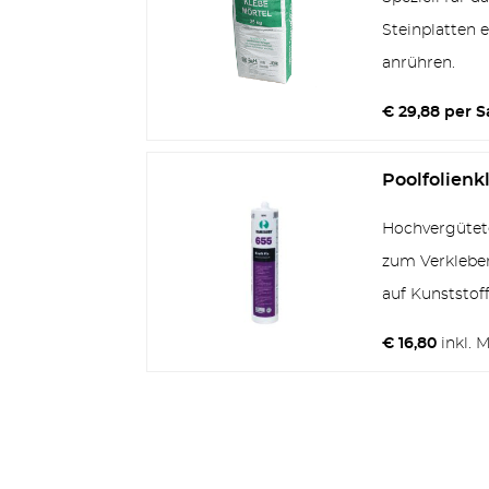
Steinplatten 
anrühren.
€ 29,88 per S
Poolfolienk
Hochvergütete
zum Verkleben
auf Kunststoff
€ 16,80
inkl. 