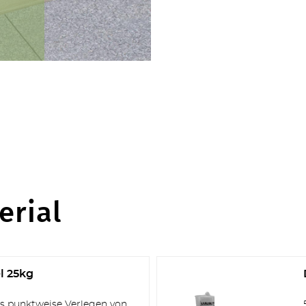
TERRASSEN
erial
l 25kg
STUFEN & POOL
das punktweise Verlegen von