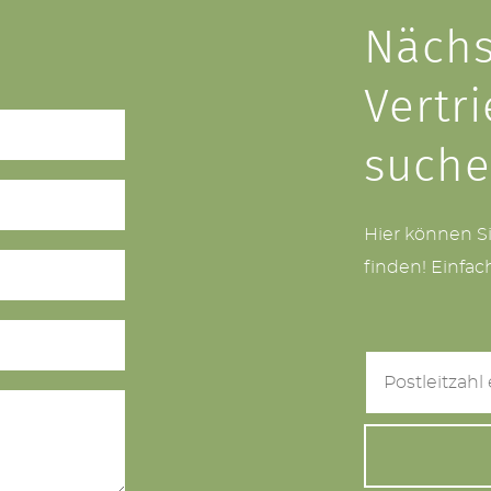
Nächs
Vertr
such
Hier können S
finden! Einfac