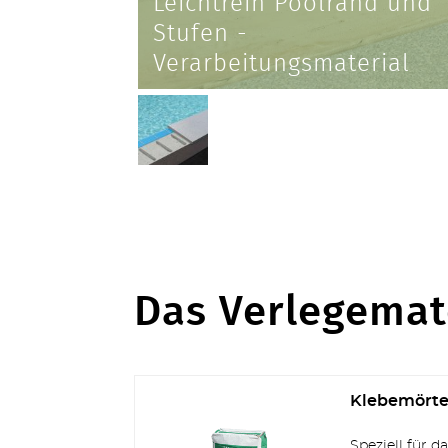
Leichtrein Poolrand und
Stufen -
Verarbeitungsmaterial
Das Verlegemat
Klebemörte
Speziell für 