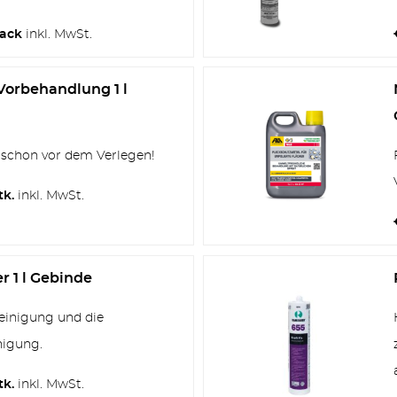
Sack
inkl. MwSt.
Vorbehandlung 1 l
ZÄUNE
 schon vor dem Verlegen!
tk.
inkl. MwSt.
OUTDOOR KÜCHE
r 1 l Gebinde
reinigung und die
nigung.
tk.
inkl. MwSt.