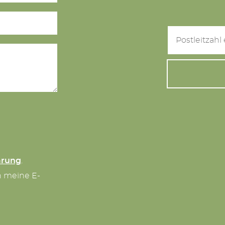
ärung
.
n meine E-