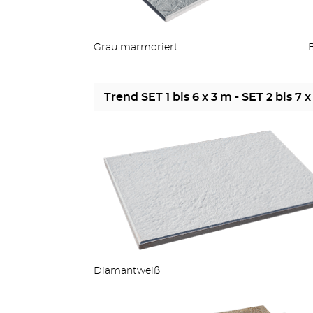
Grau marmoriert
Trend SET 1 bis 6 x 3 m - SET 2 bis 7 x
Diamantweiß