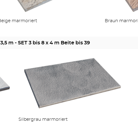
Beige marmoriert
Braun marmori
MEHR PRODUKTE
 3,5 m - SET 3 bis 8 x 4 m Beite bis 39
Silbergrau marmoriert