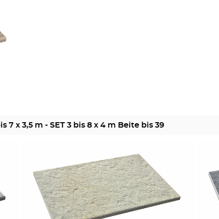
is 7 x 3,5 m - SET 3 bis 8 x 4 m Beite bis 39