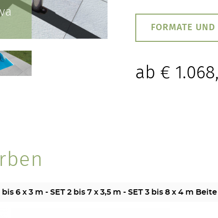
va
FORMATE UND
ab
€
1.068
rben
TERRASSEN
s 6 x 3 m - SET 2 bis 7 x 3,5 m - SET 3 bis 8 x 4 m Beite