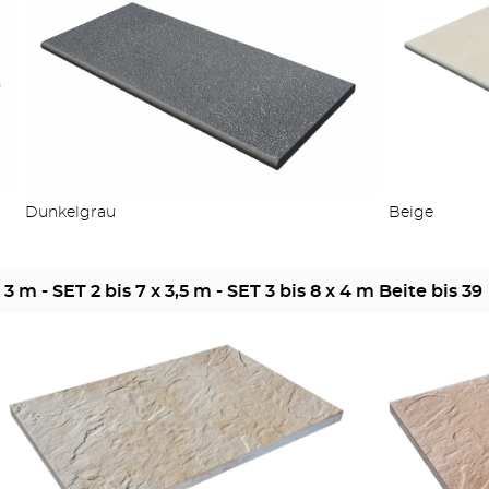
STUFEN & POOL
Dunkelgrau
Beige
ZÄUNE
 m - SET 2 bis 7 x 3,5 m - SET 3 bis 8 x 4 m Beite bis 39
OUTDOOR KÜCHE