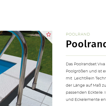
ÜBER UNS
POOLRAND
Poolrand
KONTAKT
Das Poolrandset Viva 
Poolgrößen und ist e
mit LeichtRein Techn
der Länge auf Maß zu
passenden Eckteile. I
SERVICE & NEUHEITEN
und Eckelemente ent