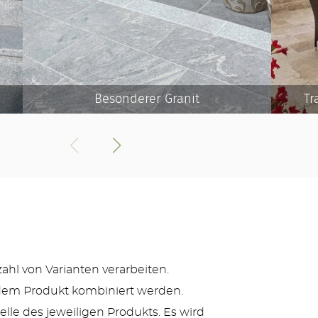
Besonderer Granit
Tr
zahl von Varianten verarbeiten.
jedem Produkt kombiniert werden.
lle des jeweiligen Produkts. Es wird