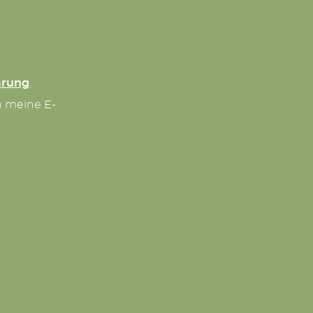
ärung
.
n meine E-