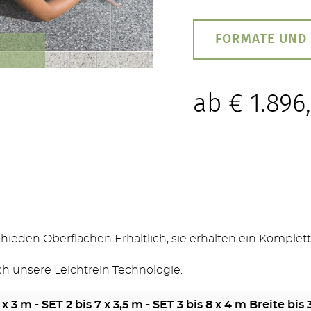
FORMATE UND
ab
€
1.896
TERRASSEN
STUFEN & POOL
hieden Oberflächen Erhältlich, sie erhalten ein Komplett
ch unsere Leichtrein Technologie.
x 3 m - SET 2 bis 7 x 3,5 m - SET 3 bis 8 x 4 m Breite bis