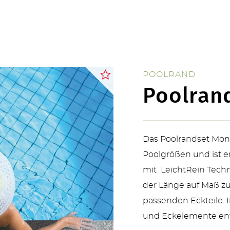
ÜBER UNS
POOLRAND
Poolran
KONTAKT
Das Poolrandset Monac
Poolgrößen und ist e
mit LeichtRein Techn
SERVICE & NEUHEITEN
der Länge auf Maß zu
passenden Eckteile. I
und Eckelemente ent