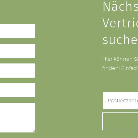
Nächs
Vertr
such
Hier können S
finden! Einfac