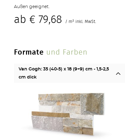
Außen geeignet.
ab
€
79,68
/ m² inkl. MwSt.
Formate
und Farben
STUFEN & POOL
Van Gogh: 35 (40-5) x 18 (9+9) cm - 1,5-2,5
cm dick
ZÄUNE