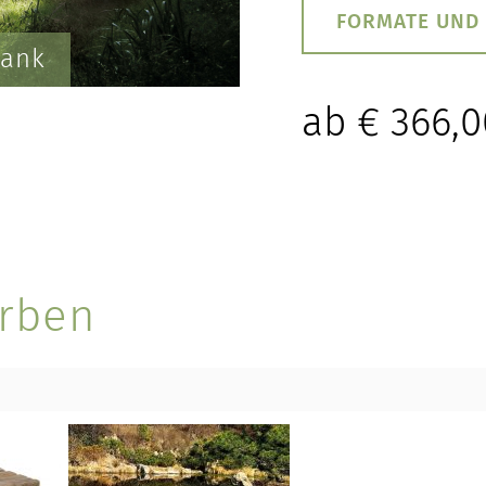
FORMATE UND
bank
ab
€
366,0
TERRASSEN
rben
STUFEN & POOL