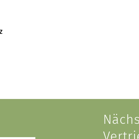
Z
Nächs
Vertr