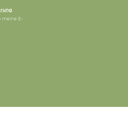
ärung
.
n meine E-