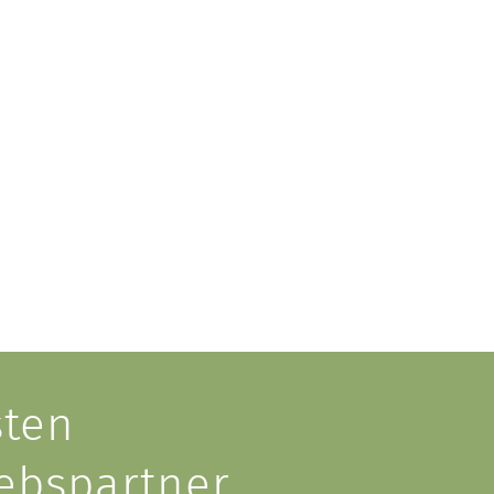
ten
iebspartner